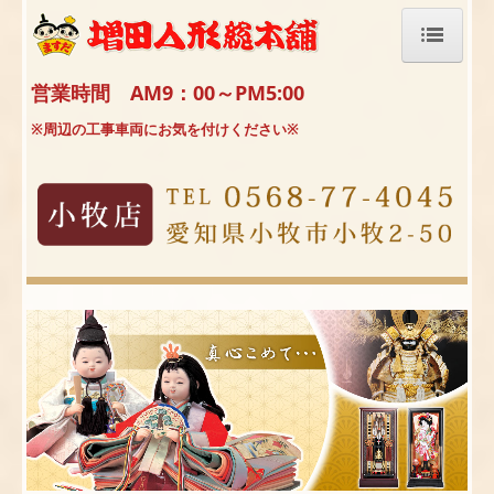
ホーム
営業時間 AM9：00～PM5:00
※周辺の工事車両にお気を付けください※
ひな人形
五月人形
その他
よくある質問
よくある質問
人形の飾り方・しまい方
人形供養について
赤ちゃんのお祝行事