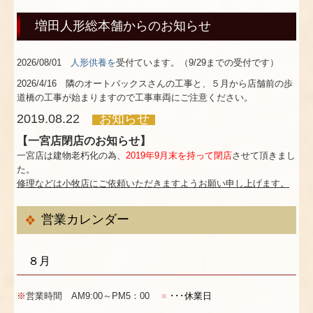
店舗紹介
増田人形総本舗からのお知らせ
店舗紹介
2026/08/01
人形供養を
受付ています。（9/29までの受付です）
イベント
2026/4/16 隣のオートバックスさんの工事と、５月から店舗前の歩
店内商品紹介
道橋の工事が始まりますので工事車両にご注意ください。
2019.08.22
お知らせ
プライバシーポリシー
【一宮店閉店のお知らせ】
一宮店は建物老朽化の為、
2019年9月末を持って閉店
させて頂きまし
た。
修理などは小牧店にご依頼いただきますようお願い申し上げます。
営業カレンダー
８月
※
営業時間 AM9:00～PM5：00
■
･･･休業日